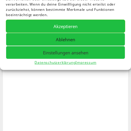
Benutzernamen oder E-Mail-Adresse ein. Du erhältst einen Link
verarbeiten. Wenn du deine Einwillligung nicht erteilst oder
zurückziehst, können bestimmte Merkmale und Funktionen
per E-Mail, womit du dir ein neues Passwort erstellen kannst.
beeinträchtigt werden.
Erforderlich
Benutzername oder E-Mail-Adresse
*
Akzeptieren
Ablehnen
Passwort zurücksetzen
Einstellungen ansehen
Datenschutzerklärung
Impressum