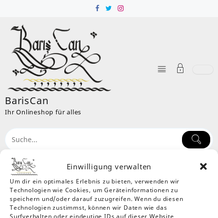
Skip
to
content
BarisCan
Ihr Onlineshop für alles
Einwilligung verwalten
Um dir ein optimales Erlebnis zu bieten, verwenden wir
Mein Konto
Technologien wie Cookies, um Geräteinformationen zu
Home
Mein Konto
speichern und/oder darauf zuzugreifen. Wenn du diesen
Technologien zustimmst, können wir Daten wie das
Hast du dein Passwort vergessen? Bitte gib deinen
Surfverhalten oder eindeutige IDs auf dieser Website