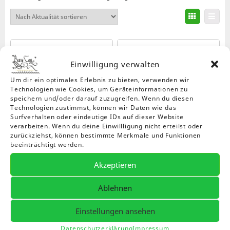
Aktualität
sortiert
Einwilligung verwalten
Um dir ein optimales Erlebnis zu bieten, verwenden wir
Technologien wie Cookies, um Geräteinformationen zu
speichern und/oder darauf zuzugreifen. Wenn du diesen
Technologien zustimmst, können wir Daten wie das
Surfverhalten oder eindeutige IDs auf dieser Website
Dieses
Die
verarbeiten. Wenn du deine Einwillligung nicht erteilst oder
zurückziehst, können bestimmte Merkmale und Funktionen
Produkt
Pr
beeinträchtigt werden.
weist
wei
Tasse, Weiß,Glänzend,
Tasse mit Motiv Erwin
mehrere
me
Akzeptieren
Schläferhund
Preisspanne:
Preissp
11,99
€
–
15,99
€
11,99
€
–
15,99
€
Varianten
Var
11,99 €
11,99 €
auf.
auf
Ablehnen
bis
bis
Die
Die
15,99 €
15,99 €
Optionen
Op
Einstellungen ansehen
können
kö
auf
auf
Datenschutzerklärung
Impressum