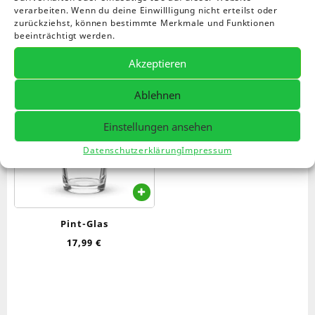
Einzelnes Ergebnis wird angezeigt
verarbeiten. Wenn du deine Einwillligung nicht erteilst oder
zurückziehst, können bestimmte Merkmale und Funktionen
beeinträchtigt werden.
Akzeptieren
Ablehnen
Einstellungen ansehen
Datenschutzerklärung
Impressum
Pint-Glas
17,99
€