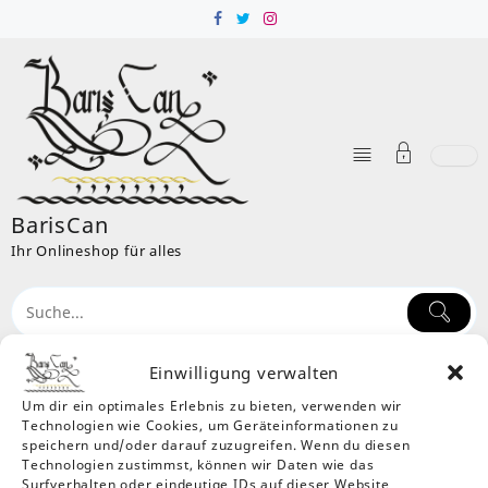
Skip
to
content
BarisCan
Ihr Onlineshop für alles
Einwilligung verwalten
Um dir ein optimales Erlebnis zu bieten, verwenden wir
Kategorie:
Gläser
Technologien wie Cookies, um Geräteinformationen zu
Home
Produkte
Trinkgefäße & Zubehör
Möbel &
speichern und/oder darauf zuzugreifen. Wenn du diesen
Technologien zustimmst, können wir Daten wie das
Wohnen
Gläser
Surfverhalten oder eindeutige IDs auf dieser Website