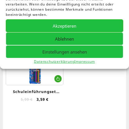
Einzelnes Ergebnis wird angezeigt
verarbeiten. Wenn du deine Einwillligung nicht erteilst oder
zurückziehst, können bestimmte Merkmale und Funktionen
beeinträchtigt werden.
Akzeptieren
Angebot!
Ablehnen
Einstellungen ansehen
Datenschutzerklärung
Impressum
Dieses
Produkt
weist
Schuleinführungset
mehrere
Schüler Starter Set
Ursprünglicher
Aktueller
5,99
€
3,59
€
Varianten
Preis
Preis
auf.
war:
ist:
Die
5,99 €
3,59 €.
Optionen
können