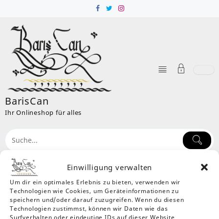
Skip
to
content
BarisCan
Ihr Onlineshop für alles
Einwilligung verwalten
Um dir ein optimales Erlebnis zu bieten, verwenden wir
Kategorie:
Schule
Technologien wie Cookies, um Geräteinformationen zu
Home
Produkte
Feste & Besondere Anlässe
Möbel &
speichern und/oder darauf zuzugreifen. Wenn du diesen
Technologien zustimmst, können wir Daten wie das
Wohnen
Schule
Surfverhalten oder eindeutige IDs auf dieser Website