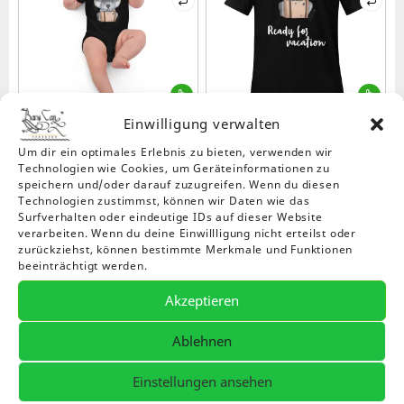
auf
de
Pro
ge
we
Dieses
Die
Produkt
Pr
Einwilligung verwalten
weist
wei
Babystrampler aus Bio-
Essenzielles Unisex Bio-T-
mehrere
me
Um dir ein optimales Erlebnis zu bieten, verwenden wir
Baumwolle
Shirt
Preissp
18,99
€
28,50
€
–
31,50
€
Varianten
Var
Technologien wie Cookies, um Geräteinformationen zu
28,50 €
auf.
auf
speichern und/oder darauf zuzugreifen. Wenn du diesen
bis
Technologien zustimmst, können wir Daten wie das
Die
Die
31,50 €
Surfverhalten oder eindeutige IDs auf dieser Website
Optionen
Op
verarbeiten. Wenn du deine Einwillligung nicht erteilst oder
können
kö
zurückziehst, können bestimmte Merkmale und Funktionen
auf
auf
beeinträchtigt werden.
der
de
Produktseite
Pro
Akzeptieren
gewählt
ge
werden
we
Die
Ablehnen
Pr
wei
Einstellungen ansehen
Bio-Stoffbeutel mit
Kurzärmeliges Unisex-T-
me