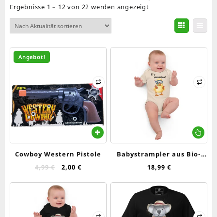
Nach
Ergebnisse 1 – 12 von 22 werden angezeigt
Aktualität
sortiert
Angebot!
Die
Pr
wei
Cowboy Western Pistole
Babystrampler aus Bio-
me
Baumwolle
Ursprünglicher
Aktueller
4,99
€
2,00
€
18,99
€
Var
Preis
Preis
auf
war:
ist:
Die
4,99 €
2,00 €.
Op
kö