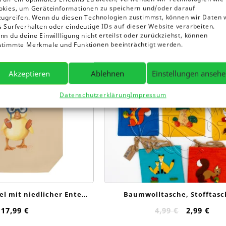
okies, um Geräteinformationen zu speichern und/oder darauf
Aktualität
zugreifen. Wenn du diesen Technologien zustimmst, können wir Daten 
sortiert
s Surfverhalten oder eindeutige IDs auf dieser Website verarbeiten.
n du deine Einwillligung nicht erteilst oder zurückziehst, können
Angebot!
stimmte Merkmale und Funktionen beeinträchtigt werden.
Akzeptieren
Ablehnen
Einstellungen anseh
Datenschutzerklärung
Impressum
el mit niedlicher Ente
Baumwolltasche, Stofftasc
Augustus“
Tragetasche
Ursprüng
Akt
17,99
€
4,99
€
2,99
€
Preis
Pre