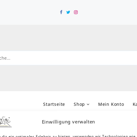
Startseite
Shop
Mein Konto
K
e:
Tragetasche
Einwilligung verwalten
Nach
 dir ein optimales Erlebnis zu bieten, verwenden wir Technologien wie
werden angezeigt