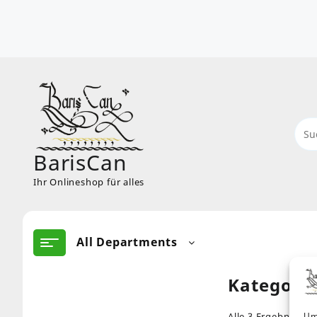
Skip
to
content
BarisCan
Ihr Onlineshop für alles
All Departments
Kategori
Um
Alle 3 Ergebnisse 