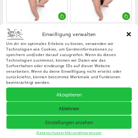
gewählt
werden
Dieses
Die
Produkt
Pr
weist
wei
Babystrampler aus Bio-
Babystrampler aus Bio-
mehrere
me
Einwilligung verwalten
Baumwolle
Baumwolle
18,99
€
18,99
€
Varianten
Var
Um dir ein optimales Erlebnis zu bieten, verwenden wir
auf.
auf
Technologien wie Cookies, um Geräteinformationen zu
Die
Die
speichern und/oder darauf zuzugreifen. Wenn du diesen
Optionen
Op
Technologien zustimmst, können wir Daten wie das
können
kö
Surfverhalten oder eindeutige IDs auf dieser Website
verarbeiten. Wenn du deine Einwillligung nicht erteilst oder
auf
auf
zurückziehst, können bestimmte Merkmale und Funktionen
der
de
beeinträchtigt werden.
Produktseite
Pro
gewählt
ge
Akzeptieren
werden
we
Dieses
Die
Produkt
Pr
Ablehnen
weist
wei
Essenzielles Unisex Bio-T-
Tasse mit Motiv Erwin
mehrere
me
Einstellungen ansehen
Shirt
Preisspanne:
Preissp
28,50
€
–
31,50
€
11,99
€
–
15,99
€
Varianten
Var
28,50 €
11,99 €
auf.
auf
Datenschutzerklärung
Impressum
bis
bis