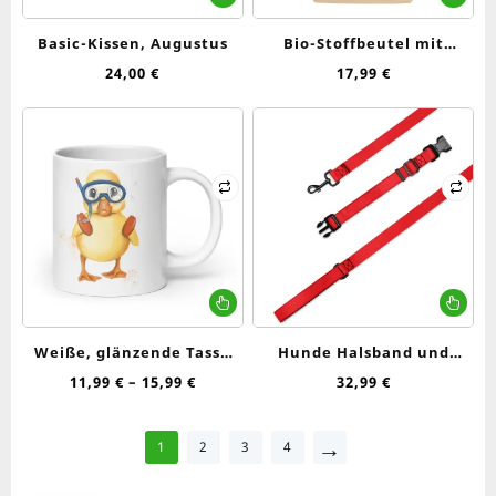
Basic-Kissen, Augustus
Bio-Stoffbeutel mit
niedlicher Ente
24,00
€
17,99
€
„Augustus“
Dieses
Die
Produkt
Pr
weist
wei
Weiße, glänzende Tasse
Hunde Halsband und
mehrere
me
mit niedlicher Ente
Leine, Rot
Preisspanne:
11,99
€
–
15,99
€
32,99
€
Varianten
Var
11,99 €
„Augustus“
auf.
auf
bis
Die
Die
→
1
2
3
4
15,99 €
Optionen
Op
können
kö