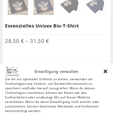
Essenzielles Unisex Bio-T-Shirt
Preisspanne:
28,50
€
–
31,50
€
28,50 €
bis
31,50 €
Farbe
Einwilligung verwalten
Um dir ein optimales Erlebnis zu bieten, verwenden wir
Technologien wie Cookies, um Geräteinformationen zu
Größe
speichern und/oder darauf zuzugreifen. Wenn du diesen
Technologien zustimmst, können wir Daten wie das
2XL
3XL
L
M
S
XL
XS
Surfverhalten oder eindeutige IDs auf dieser Website
verarbeiten. Wenn du deine Einwillligung nicht erteilst oder
zurückziehst, können bestimmte Merkmale und Funktionen
beeinträchtigt werden.