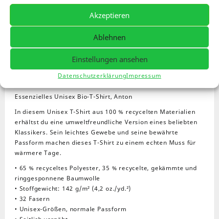
Size Guide
Akzeptieren
Essenzielles
In den
Compare
-
+
Warenkorb
Unisex
Ablehnen
Bio-
T-
Beschreibung
Meta Information
Shirt
Einstellungen ansehen
Menge
Datenschutzerklärung
Impressum
Zusätzliche Informationen
Rezensionen (0)
Essenzielles Unisex Bio-T-Shirt, Anton
In diesem Unisex T-Shirt aus 100 % recycelten Materialien
erhältst du eine umweltfreundliche Version eines beliebten
Klassikers. Sein leichtes Gewebe und seine bewährte
Passform machen dieses T-Shirt zu einem echten Muss für
wärmere Tage.
• 65 % recyceltes Polyester, 35 % recycelte, gekämmte und
ringgesponnene Baumwolle
• Stoffgewicht: 142 g/m² (4,2 oz./yd.²)
• 32 Fasern
• Unisex-Größen, normale Passform