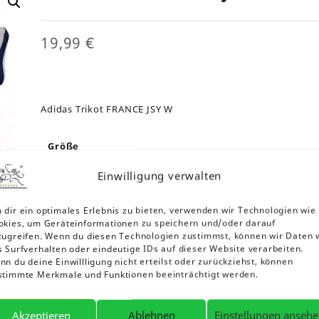
19,99
€
Adidas Trikot FRANCE JSY W
Größe
XL
Einwilligung verwalten
 dir ein optimales Erlebnis zu bieten, verwenden wir Technologien wie
okies, um Geräteinformationen zu speichern und/oder darauf
Adidas
In den
Compare
-
+
zugreifen. Wenn du diesen Technologien zustimmst, können wir Daten 
Trikot
Warenkorb
s Surfverhalten oder eindeutige IDs auf dieser Website verarbeiten.
FRANCE
n du deine Einwillligung nicht erteilst oder zurückziehst, können
JSY
stimmte Merkmale und Funktionen beeinträchtigt werden.
W
Beschreibung
Meta Information
Zusätzliche
Menge
Akzeptieren
Ablehnen
Einstellungen anseh