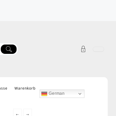
asse
Warenkorb
German
←
→