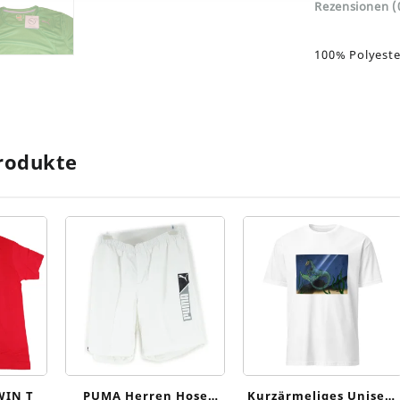
Rezensionen (
100% Polyeste
rodukte
WIN T
PUMA Herren Hose
Kurzärmeliges Unisex-