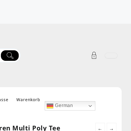
asse
Warenkorb
German
en Multi Poly Tee
←
→