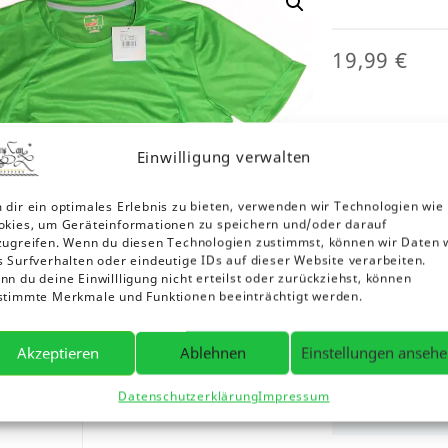
19,99
€
Puma Herren Mult
Einwilligung verwalten
Größe
 dir ein optimales Erlebnis zu bieten, verwenden wir Technologien wie
okies, um Geräteinformationen zu speichern und/oder darauf
zugreifen. Wenn du diesen Technologien zustimmst, können wir Daten 
XXL
s Surfverhalten oder eindeutige IDs auf dieser Website verarbeiten.
n du deine Einwillligung nicht erteilst oder zurückziehst, können
stimmte Merkmale und Funktionen beeinträchtigt werden.
Puma
-
Herren
Akzeptieren
Ablehnen
Einstellungen anseh
Multi
Poly
Datenschutzerklärung
Impressum
Tee
Beschreibung
Menge