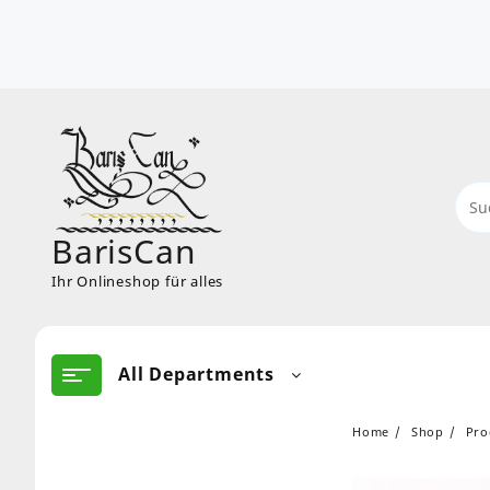
Skip
to
content
BarisCan
Ihr Onlineshop für alles
All Departments
Home
Shop
Pro