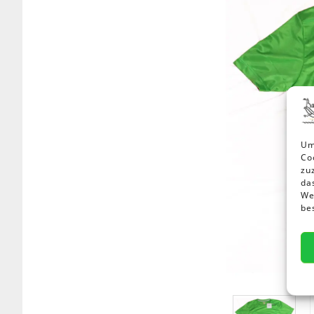
Um
Co
zu
da
Wen
be