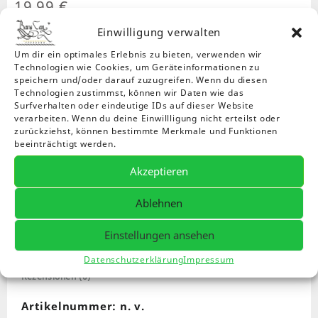
19,99
€
Einwilligung verwalten
Um dir ein optimales Erlebnis zu bieten, verwenden wir
Technologien wie Cookies, um Geräteinformationen zu
PUMA CT Graphic Woven Shorts 8 Black
speichern und/oder darauf zuzugreifen. Wenn du diesen
Technologien zustimmst, können wir Daten wie das
Surfverhalten oder eindeutige IDs auf dieser Website
Größe
verarbeiten. Wenn du deine Einwillligung nicht erteilst oder
zurückziehst, können bestimmte Merkmale und Funktionen
XL
XXL
beeinträchtigt werden.
Akzeptieren
PUMA
In den
Compare
-
+
Warenkorb
Ablehnen
CT
Graphic
Einstellungen ansehen
Woven
Meta Information
Zusätzliche Informationen
Shorts
Datenschutzerklärung
Impressum
8
Rezensionen (0)
Black
Menge
Artikelnummer:
n. v.