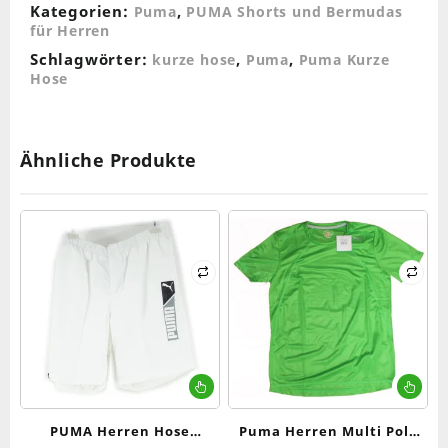
Kategorien:
,
Puma
PUMA Shorts und Bermudas
für Herren
Schlagwörter:
,
,
kurze hose
Puma
Puma Kurze
Hose
Ähnliche Produkte
Dieses
Die
Produkt
Pr
weist
wei
PUMA Herren Hose
Puma Herren Multi Poly
mehrere
me