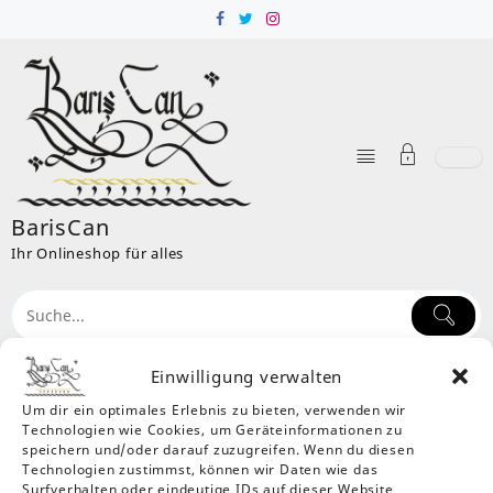
Skip
to
content
BarisCan
Ihr Onlineshop für alles
Einwilligung verwalten
Um dir ein optimales Erlebnis zu bieten, verwenden wir
Kategorie:
Kinder
Technologien wie Cookies, um Geräteinformationen zu
Home
Produkte
Kleider
Kinder
speichern und/oder darauf zuzugreifen. Wenn du diesen
Technologien zustimmst, können wir Daten wie das
Einzelnes Ergebnis wird angezeigt
Surfverhalten oder eindeutige IDs auf dieser Website