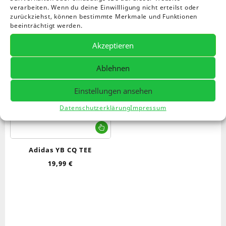
verarbeiten. Wenn du deine Einwillligung nicht erteilst oder
zurückziehst, können bestimmte Merkmale und Funktionen
beeinträchtigt werden.
Akzeptieren
Ablehnen
Einstellungen ansehen
Datenschutzerklärung
Impressum
Dieses
Produkt
weist
Adidas YB CQ TEE
mehrere
19,99
€
Varianten
auf.
Die
Optionen
können
auf