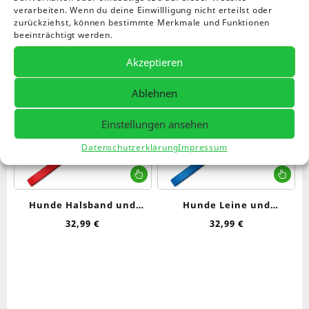
Aktualität
verarbeiten. Wenn du deine Einwillligung nicht erteilst oder
zurückziehst, können bestimmte Merkmale und Funktionen
sortiert
beeinträchtigt werden.
Akzeptieren
Ablehnen
Einstellungen ansehen
Datenschutzerklärung
Impressum
Dieses
Die
Produkt
Pr
weist
wei
Hunde Halsband und
Hunde Leine und
mehrere
me
Leine, Rot
Halsband, Blau
32,99
€
32,99
€
Varianten
Var
auf.
auf
Die
Die
Optionen
Op
können
kö
auf
auf