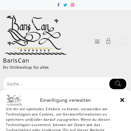
Skip
to
content
BarisCan
Ihr Onlineshop für alles
Einwilligung verwalten
Um dir ein optimales Erlebnis zu bieten, verwenden wir
Kategorie:
Haustiere
Technologien wie Cookies, um Geräteinformationen zu
Home
Produkte
Haustiere
speichern und/oder darauf zuzugreifen. Wenn du diesen
Technologien zustimmst, können wir Daten wie das
Nach
Alle 2 Ergebnisse werden angezeigt
Surfverhalten oder eindeutige IDs auf dieser Website