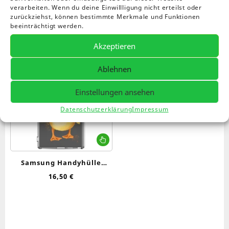
Einzelnes Ergebnis wird angezeigt
verarbeiten. Wenn du deine Einwillligung nicht erteilst oder
zurückziehst, können bestimmte Merkmale und Funktionen
beeinträchtigt werden.
Akzeptieren
Ablehnen
Einstellungen ansehen
Datenschutzerklärung
Impressum
Dieses
Produkt
weist
Samsung Handyhülle
mehrere
„Augustus“
16,50
€
Varianten
auf.
Die
Optionen
können