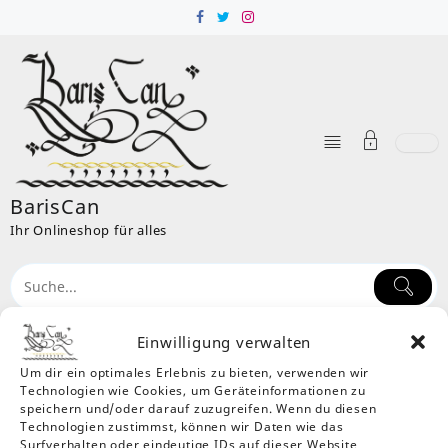
Skip
to
content
BarisCan
Ihr Onlineshop für alles
Einwilligung verwalten
Um dir ein optimales Erlebnis zu bieten, verwenden wir
Kategorie:
Elektro
Technologien wie Cookies, um Geräteinformationen zu
Home
Produkte
Elektro
speichern und/oder darauf zuzugreifen. Wenn du diesen
Technologien zustimmst, können wir Daten wie das
Computer, PC, Monitor, Software, CD, Grafikkarte,
Surfverhalten oder eindeutige IDs auf dieser Website