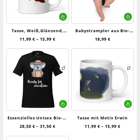
Dieses
Die
Produkt
Pr
weist
wei
Tasse, Weiß,Glänzend,
Babystrampler aus Bio-
mehrere
me
Schläferhund
Baumwolle
Preisspanne:
11,99
€
–
15,99
€
18,99
€
Varianten
Var
11,99 €
auf.
auf
bis
Die
Die
15,99 €
Optionen
Op
können
kö
auf
auf
der
de
Produktseite
Pro
gewählt
ge
werden
we
Dieses
Die
Produkt
Pr
weist
wei
Essenzielles Unisex Bio-T-
Tasse mit Motiv Erwin
mehrere
me
Shirt
Preisspanne:
Preissp
28,50
€
–
31,50
€
11,99
€
–
15,99
€
Varianten
Var
28,50 €
11,99 €
auf.
auf
bis
bis