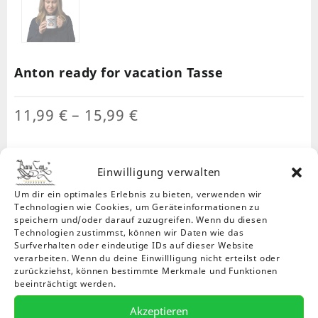
Anton ready for vacation Tasse
Preisspanne:
11,99
€
–
15,99
€
11,99 €
bis
15,99 €
Einwilligung verwalten
Größe
Um dir ein optimales Erlebnis zu bieten, verwenden wir
Technologien wie Cookies, um Geräteinformationen zu
11
15
20
speichern und/oder darauf zuzugreifen. Wenn du diesen
oz
oz
oz
Technologien zustimmst, können wir Daten wie das
Surfverhalten oder eindeutige IDs auf dieser Website
verarbeiten. Wenn du deine Einwillligung nicht erteilst oder
zurückziehst, können bestimmte Merkmale und Funktionen
Anton
In den
Compare
-
+
Warenkorb
beeinträchtigt werden.
ready
for
Akzeptieren
vacation