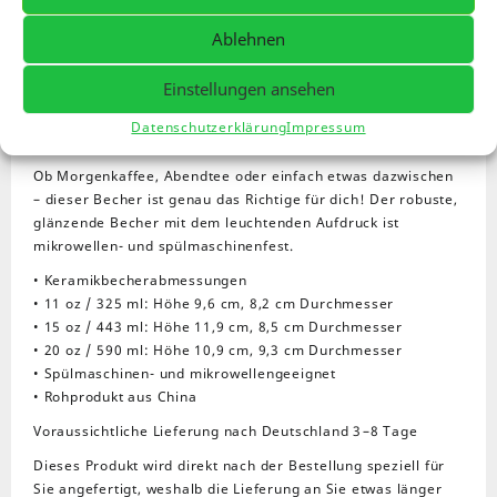
Beschreibung
Meta Information
Tasse
Ablehnen
Menge
Zusätzliche Informationen
Rezensionen (0)
Einstellungen ansehen
glänzende Tasse, Weiß, Anton,
Datenschutzerklärung
Impressum
hier finden Sie mehr Prdukte von
Anton
Ob Morgenkaffee, Abendtee oder einfach etwas dazwischen
– dieser Becher ist genau das Richtige für dich! Der robuste,
glänzende Becher mit dem leuchtenden Aufdruck ist
mikrowellen- und spülmaschinenfest.
• Keramikbecherabmessungen
• 11 oz / 325 ml: Höhe 9,6 cm, 8,2 cm Durchmesser
• 15 oz / 443 ml: Höhe 11,9 cm, 8,5 cm Durchmesser
• 20 oz / 590 ml: Höhe 10,9 cm, 9,3 cm Durchmesser
• Spülmaschinen- und mikrowellengeeignet
• Rohprodukt aus China
Voraussichtliche Lieferung nach Deutschland 3⁠–8 Tage
Dieses Produkt wird direkt nach der Bestellung speziell für
Sie angefertigt, weshalb die Lieferung an Sie etwas länger