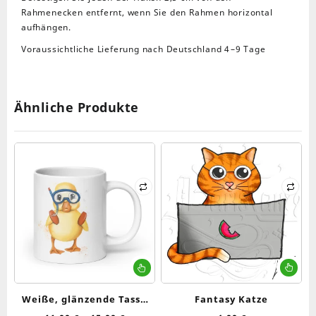
Rahmenecken entfernt, wenn Sie den Rahmen horizontal
aufhängen.
Voraussichtliche Lieferung nach
Deutschland
4⁠–9 Tage
Ähnliche Produkte
Dieses
Produkt
weist
Weiße, glänzende Tasse
Fantasy Katze
mehrere