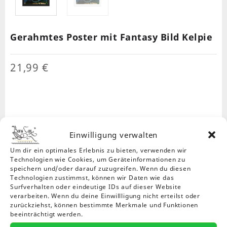
Gerahmtes Poster mit Fantasy Bild Kelpie
21,99
€
Farbe
Einwilligung verwalten
Um dir ein optimales Erlebnis zu bieten, verwenden wir
Technologien wie Cookies, um Geräteinformationen zu
speichern und/oder darauf zuzugreifen. Wenn du diesen
Technologien zustimmst, können wir Daten wie das
Gerahmtes
In den
Compare
-
+
Warenkorb
Surfverhalten oder eindeutige IDs auf dieser Website
Poster
verarbeiten. Wenn du deine Einwillligung nicht erteilst oder
mit
zurückziehst, können bestimmte Merkmale und Funktionen
Fantasy
beeinträchtigt werden.
Beschreibung
Meta Information
Bild