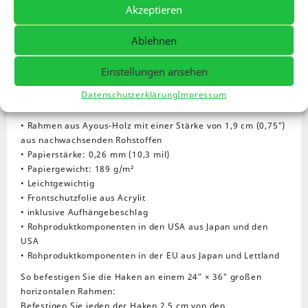
Kelpie
Akzeptieren
Zusätzliche Informationen
Rezensionen (0)
Menge
Ablehnen
Mit diesem gerahmten und auf dickem, mattem Papier
gedruckten Poster verleihst du jedem Raum eine besondere
Einstellungen ansehen
Note. Der mattschwarze Rahmen aus Holz von
nachwachsenden Rohstoffen macht es zu einem echten
Datenschutzerklärung
Impressum
Hingucker.
• Rahmen aus Ayous-Holz mit einer Stärke von 1,9 cm (0,75″)
aus nachwachsenden Rohstoffen
• Papierstärke: 0,26 mm (10,3 mil)
• Papiergewicht: 189 g/m²
• Leichtgewichtig
• Frontschutzfolie aus Acrylit
• inklusive Aufhängebeschlag
• Rohproduktkomponenten in den USA aus Japan und den
USA
• Rohproduktkomponenten in der EU aus Japan und Lettland
So befestigen Sie die Haken an einem 24″ × 36″ großen
horizontalen Rahmen:
Befestigen Sie jeden der Haken 2,5 cm von den