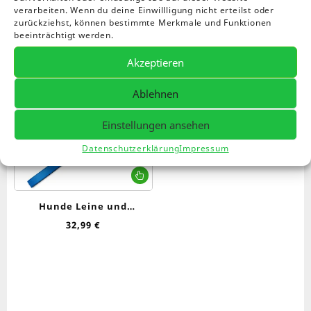
verarbeiten. Wenn du deine Einwillligung nicht erteilst oder
zurückziehst, können bestimmte Merkmale und Funktionen
beeinträchtigt werden.
Akzeptieren
Ablehnen
Einstellungen ansehen
Datenschutzerklärung
Impressum
Dieses
Produkt
weist
Hunde Leine und
mehrere
Halsband, Blau
32,99
€
Varianten
auf.
Die
Optionen
können
auf