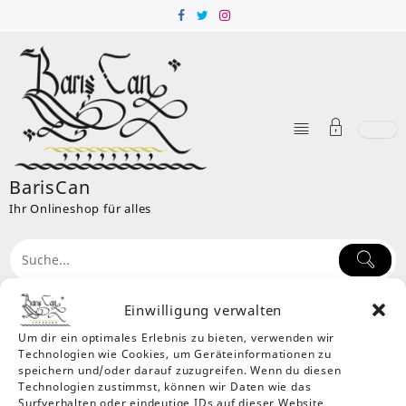
Skip
to
content
BarisCan
Ihr Onlineshop für alles
Einwilligung verwalten
Um dir ein optimales Erlebnis zu bieten, verwenden wir
Schlagwort:
Halsband und Leine
Technologien wie Cookies, um Geräteinformationen zu
Home
Produkte
Halsband und Leine
speichern und/oder darauf zuzugreifen. Wenn du diesen
Technologien zustimmst, können wir Daten wie das
Einzelnes Ergebnis wird angezeigt
Surfverhalten oder eindeutige IDs auf dieser Website