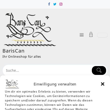
Skip
to
content
BarisCan
Ihr Onlineshop für alles
Einwilligung verwalten
Um dir ein optimales Erlebnis zu bieten, verwenden wir
Schlagwort:
Nike Schuh Damen
Technologien wie Cookies, um Geräteinformationen zu
Home
Produkte
Nike Schuh Damen
speichern und/oder darauf zuzugreifen. Wenn du diesen
Technologien zustimmst, können wir Daten wie das
Surfverhalten oder eindeutige IDs auf dieser Website