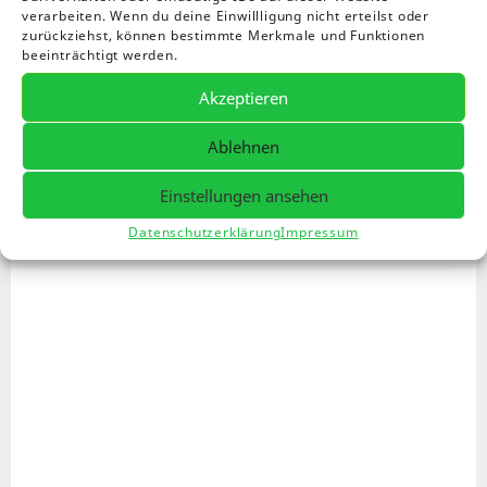
Es wurden keine Produkte gefunden, die deiner
verarbeiten. Wenn du deine Einwillligung nicht erteilst oder
Auswahl entsprechen.
zurückziehst, können bestimmte Merkmale und Funktionen
beeinträchtigt werden.
Akzeptieren
Ablehnen
Einstellungen ansehen
Datenschutzerklärung
Impressum