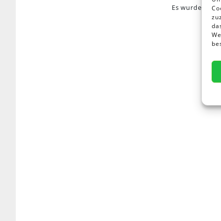
Es wurden kein
Co
zu
da
Wen
be