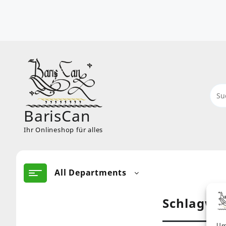
Skip
to
content
BarisCan
Ihr Onlineshop für alles
All Departments
Schlagwo
Um