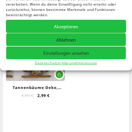
verarbeiten. Wenn du deine Einwillligung nicht erteilst oder
zurückziehst, können bestimmte Merkmale und Funktionen
beeinträchtigt werden.
Akzeptieren
Angebot!
Ablehnen
Einstellungen ansehen
Datenschutzerklärung
Impressum
Dieses
Produkt
weist
Tannenbäume Deko,
mehrere
Decoration tree mdf with
Ursprünglicher
Aktueller
4,99
€
2,99
€
Varianten
Preis
Preis
wood : 26.5 x 14 x 5 cm
auf.
war:
ist:
Die
4,99 €
2,99 €.
Optionen
können
auf