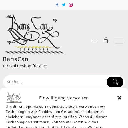
Skip
to
content
BarisCan
Ihr Onlineshop für alles
Einwilligung verwalten
Um dir ein optimales Erlebnis zu bieten, verwenden wir
Schlagwort:
Tannenbäume
Technologien wie Cookies, um Geräteinformationen zu
Home
Produkte
Tannenbäume
speichern und/oder darauf zuzugreifen. Wenn du diesen
Technologien zustimmst, können wir Daten wie das
Einzelnes Ergebnis wird angezeigt
Surfverhalten oder eindeutige IDs auf dieser Website