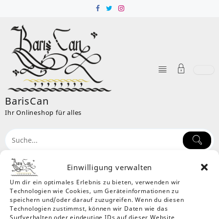
Skip
to
content
BarisCan
Ihr Onlineshop für alles
Einwilligung verwalten
Um dir ein optimales Erlebnis zu bieten, verwenden wir
Schlagwort:
Kaffee To Go
Technologien wie Cookies, um Geräteinformationen zu
Weinachtlich 350 ml
speichern und/oder darauf zuzugreifen. Wenn du diesen
Technologien zustimmst, können wir Daten wie das
Home
Produkte
Kaffee To Go Weinachtlich 350 ml
Surfverhalten oder eindeutige IDs auf dieser Website