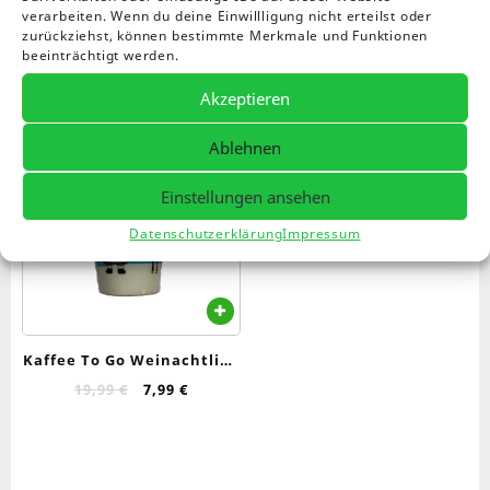
verarbeiten. Wenn du deine Einwillligung nicht erteilst oder
Einzelnes Ergebnis wird angezeigt
zurückziehst, können bestimmte Merkmale und Funktionen
beeinträchtigt werden.
Akzeptieren
Angebot!
Ablehnen
Einstellungen ansehen
Datenschutzerklärung
Impressum
Kaffee To Go Weinachtlich
350 ml
Ursprünglicher
Aktueller
19,99
€
7,99
€
Preis
Preis
war:
ist:
19,99 €
7,99 €.