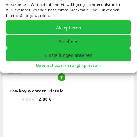
verarbeiten. Wenn du deine Einwillligung nicht erteilst oder
zurückziehst, können bestimmte Merkmale und Funktionen
beeinträchtigt werden.
Akzeptieren
Angebot!
Ablehnen
Einstellungen ansehen
Datenschutzerklärung
Impressum
Cowboy Western Pistole
Ursprünglicher
Aktueller
4,99
€
2,00
€
Preis
Preis
war:
ist:
4,99 €
2,00 €.