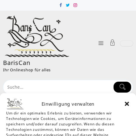
Skip
to
content
BarisCan
Ihr Onlineshop für alles
Einwilligung verwalten
Um dir ein optimales Erlebnis zu bieten, verwenden wir
Schlagwort:
cowboy
Technologien wie Cookies, um Geräteinformationen zu
Home
Produkte
cowboy
speichern und/oder darauf zuzugreifen. Wenn du diesen
Technologien zustimmst, können wir Daten wie das
Einzelnes Ergebnis wird angezeigt
Surfverhalten oder eindeutige IDs auf dieser Website