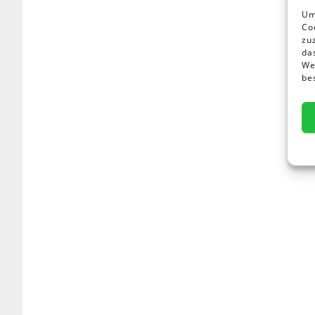
Um
Co
zu
da
Wen
be