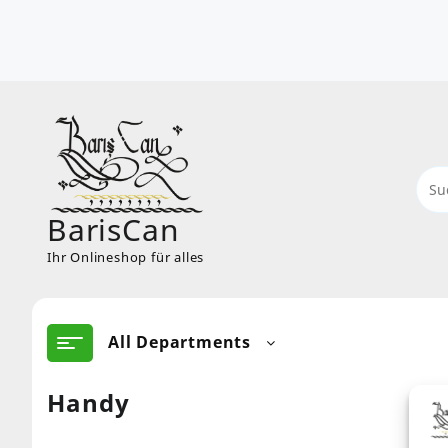
Skip
to
content
BarisCan
Ihr Onlineshop für alles
All Departments
Handy