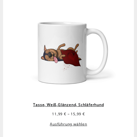
Tasse, Weiß,Glänzend, Schläferhund
Preisspanne:
11,99
€
–
15,99
€
11,99 €
Ausführung wählen
bis
15,99 €