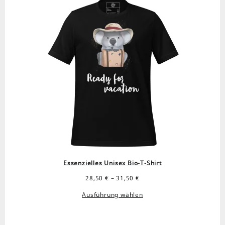
Essenzielles Unisex Bio-T-Shirt
Preisspanne:
28,50
€
–
31,50
€
28,50 €
Ausführung wählen
bis
31,50 €